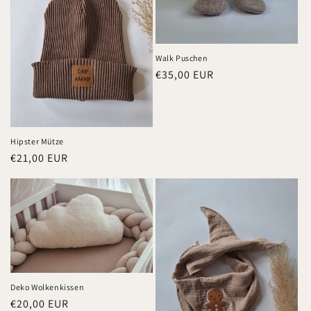
r
i
e
Walk Puschen
Normaler
€35,00 EUR
:
Preis
Hipster Mütze
Normaler
€21,00 EUR
Preis
Deko Wolkenkissen
Normaler
€20,00 EUR