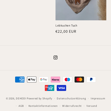
Preis
Lebkuchen Tuch
Normaler
€22,00 EUR
Preis
Instagram
Zahlungsmethoden
© 2026,
DEHODI
Powered by Shopify
Datenschutzerklärung
Impressum
AGB
Kontaktinformationen
Widerrufsrecht
Versand