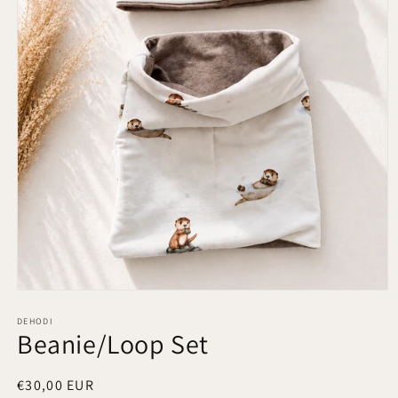
Medien
1
in
DEHODI
Beanie/Loop Set
Modal
öffnen
Normaler
€30,00 EUR