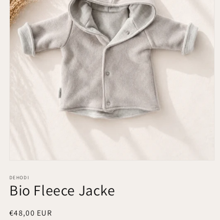
Medien
1
in
DEHODI
Bio Fleece Jacke
Modal
öffnen
Normaler
€48,00 EUR