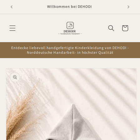
Direkt
zum
Willkommen bei DEHODI
Inhalt
Warenkorb
Entdecke liebevoll handgefertigte Kinderkleidung von DEHODI -
Norddeutsche Handarbeit- in höchster Qualität
oduktinformationen
ringen