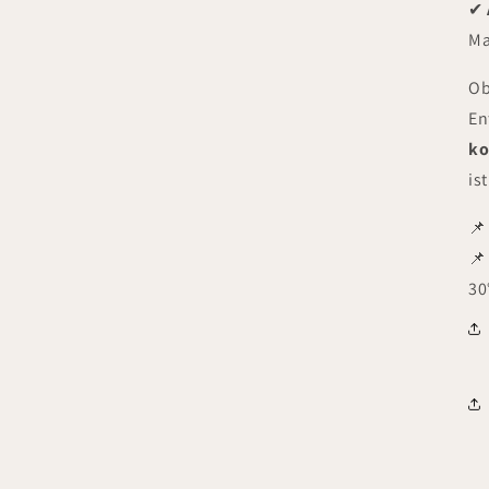
✔
Ma
Ob
En
ko
is
📌
📌
30