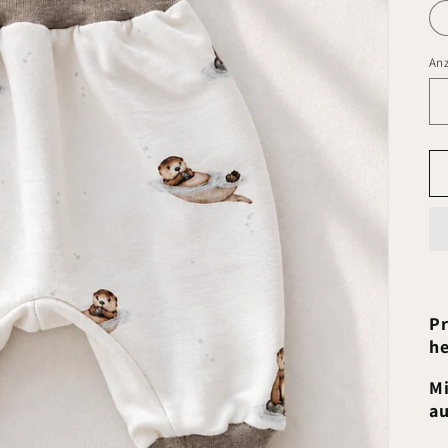
An
Pr
he
Mi
au