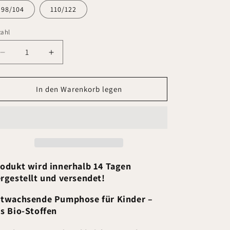
98/104
110/122
zahl
Verringere
Erhöhe
die
die
Menge
Menge
für
für
In den Warenkorb legen
Pumphose
Pumphose
odukt wird innerhalb 14 Tagen
rgestellt und versendet!
twachsende Pumphose für Kinder –
s Bio-Stoffen