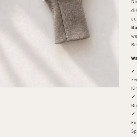
Di
di
au
Ba
we
Be
Wa
✔
ze
Ki
✔
Bü
✔
Ei
Sp