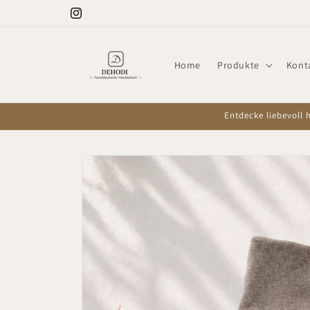
Direkt
Willkommen bei DEHODI
zum
Instagram
Inhalt
Home
Produkte
Kont
Entdecke liebevoll 
Zu
Produktinformationen
springen