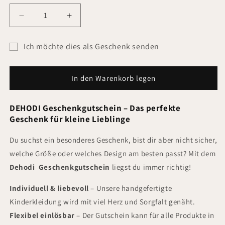
Verringere
Erhöhe
die
die
Menge
Menge
Ich möchte dies als Geschenk senden
für
für
Formular
DEHODI
DEHODI
Gutschein
Gutschein
für
In den Warenkorb legen
den
Empfänger
DEHODI Geschenkgutschein – Das perfekte
des
Geschenk für kleine Lieblinge
Geschenkgutscheins
Du suchst ein besonderes Geschenk, bist dir aber nicht sicher,
minimiert
welche Größe oder welches Design am besten passt? Mit dem
Dehodi Geschenkgutschein
liegst du immer richtig!
Individuell & liebevoll
– Unsere handgefertigte
Kinderkleidung wird mit viel Herz und Sorgfalt genäht.
Flexibel einlösbar
– Der Gutschein kann für alle Produkte in