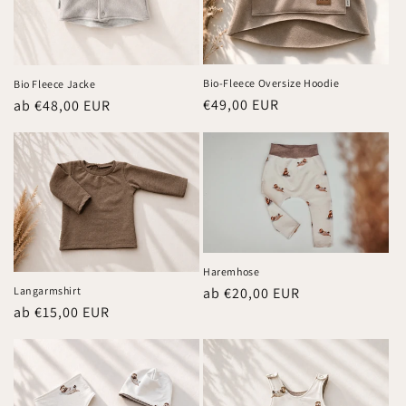
Bio-Fleece Oversize Hoodie
Bio Fleece Jacke
Normaler
€49,00 EUR
Normaler
ab €48,00 EUR
Preis
Preis
Haremhose
Langarmshirt
Normaler
ab €20,00 EUR
Normaler
ab €15,00 EUR
Preis
Preis