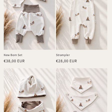
New Born Set
Strampler
Normaler
€38,00 EUR
Normaler
€28,00 EUR
Preis
Preis