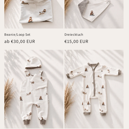
Beanie/Loop Set
Dreiecktuch
Normaler
ab €30,00 EUR
Normaler
€15,00 EUR
Preis
Preis