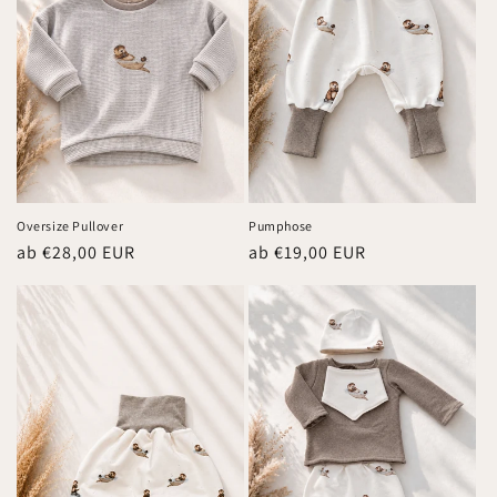
r
i
e
:
Oversize Pullover
Pumphose
Normaler
ab €28,00 EUR
Normaler
ab €19,00 EUR
Preis
Preis