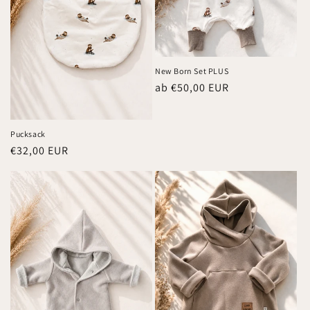
New Born Set PLUS
Normaler
ab €50,00 EUR
Preis
Pucksack
Normaler
€32,00 EUR
Preis