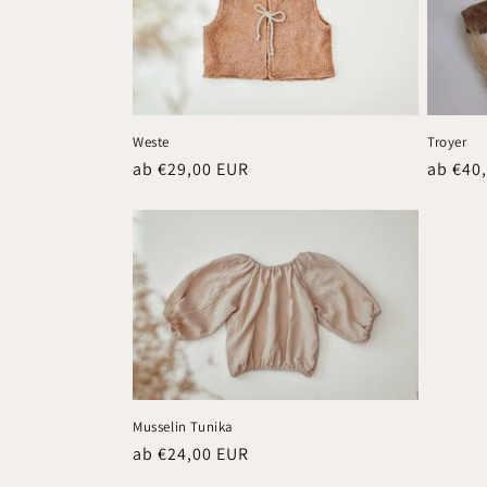
o
r
Troyer
Weste
i
Normal
ab €40
Normaler
ab €29,00 EUR
Preis
Preis
e
:
Musselin Tunika
Normaler
ab €24,00 EUR
Preis