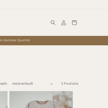
Willkommen in unserem Shop
Einloggen
Warenkorb
in höchster Qualität
nach:
5 Produkte