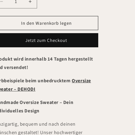
Verringere
Erhöhe
die
die
Menge
Menge
für
für
In den Warenkorb legen
Oversize
Oversize
Sweater
Sweater
Jetzt zum Checkout
mit
mit
Druck
Druck
74-
74-
odukt wird innerhalb 14 Tagen hergestellt
86
86
d versendet!
rbbeispiele beim unbedrucktem
Oversize
eater – DEHODI
ndmade Oversize Sweater – Dein
dividuelles Design
nzigartig, bequem und nach deinen
nschen gestaltet! Unser hochwertiger