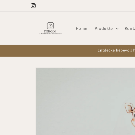
Direkt
Willkommen bei DEHODI
zum
Instagram
Inhalt
Home
Produkte
Kont
Entdecke liebevoll 
Zu
Produktinformationen
springen