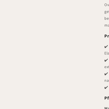
Ov
ge
be
ma
Pr
✔
El
✔
ex
✔
na
✔
Pf
Wa