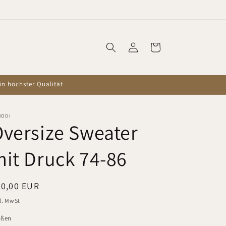
Willkommen in unserem Shop
Einloggen
Warenkorb
in höchster Qualität
HODI
versize Sweater
it Druck 74-86
ormaler
30,00 EUR
eis
l. MwSt
ößen