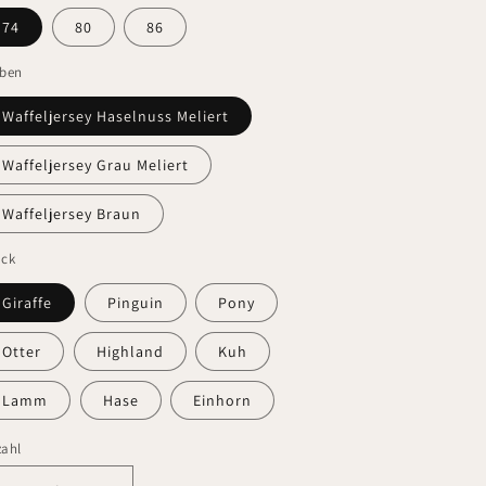
74
80
86
rben
Waffeljersey Haselnuss Meliert
Waffeljersey Grau Meliert
Waffeljersey Braun
uck
Giraffe
Pinguin
Pony
Otter
Highland
Kuh
Lamm
Hase
Einhorn
zahl