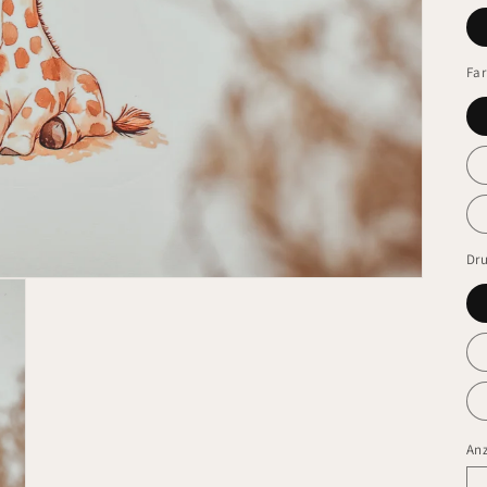
Fa
Dr
An