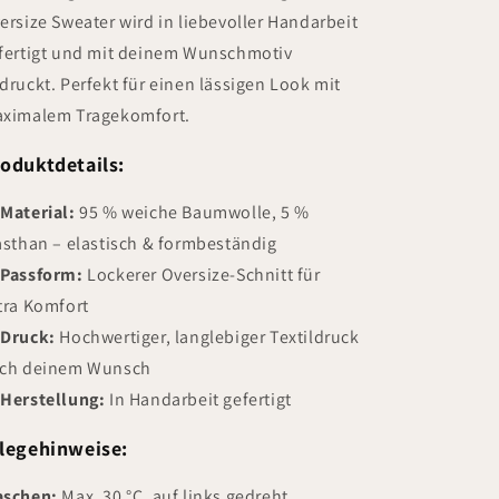
ersize Sweater wird in liebevoller Handarbeit
fertigt und mit deinem Wunschmotiv
druckt. Perfekt für einen lässigen Look mit
ximalem Tragekomfort.
oduktdetails:
️
Material:
95 % weiche Baumwolle, 5 %
asthan – elastisch & formbeständig
️
Passform:
Lockerer Oversize-Schnitt für
tra Komfort
️
Druck:
Hochwertiger, langlebiger Textildruck
ch deinem Wunsch
️
Herstellung:
In Handarbeit gefertigt
legehinweise:
schen:
Max. 30 °C, auf links gedreht