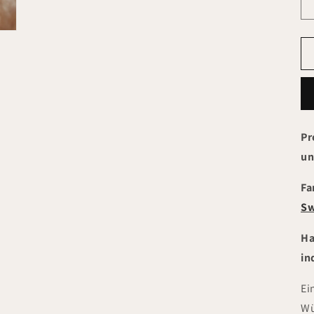
Pr
un
Fa
Sw
Ha
in
Ei
Wü