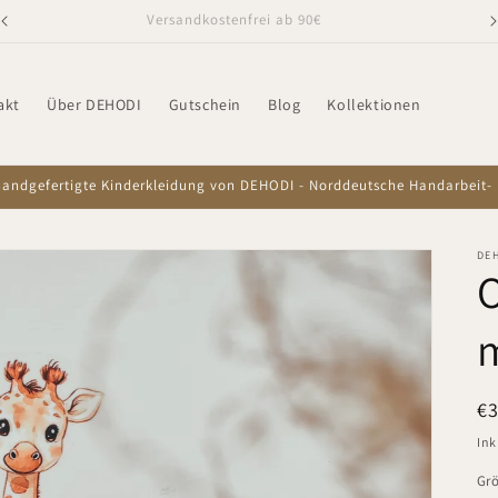
Versandkostenfrei ab 90€
akt
Über DEHODI
Gutschein
Blog
Kollektionen
handgefertigte Kinderkleidung von DEHODI - Norddeutsche Handarbeit- 
DE
O
m
N
€
Pr
Ink
Gr