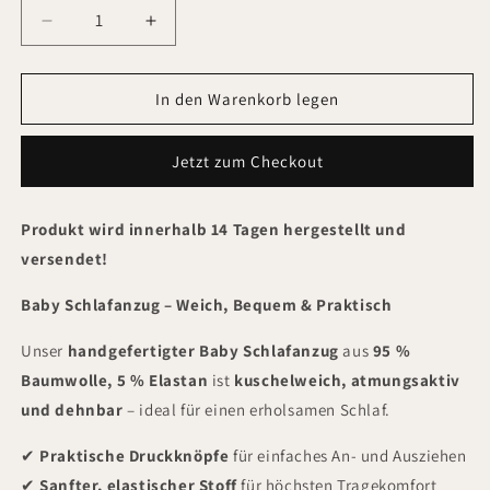
Verringere
Erhöhe
die
die
Menge
Menge
für
für
In den Warenkorb legen
Schlafanzug
Schlafanzug
Jetzt zum Checkout
Produkt wird innerhalb 14 Tagen hergestellt und
versendet!
Baby Schlafanzug – Weich, Bequem & Praktisch
Unser
handgefertigter Baby Schlafanzug
aus
95 %
Baumwolle, 5 % Elastan
ist
kuschelweich, atmungsaktiv
und dehnbar
– ideal für einen erholsamen Schlaf.
✔
Praktische Druckknöpfe
für einfaches An- und Ausziehen
✔
Sanfter, elastischer Stoff
für höchsten Tragekomfort